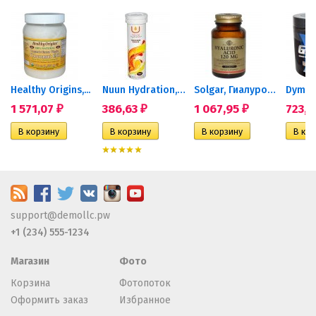
ля...
Healthy Origins,...
Nuun Hydration, Витамины +...
Solgar, Гиалуроновая...
1 571,07
386,63
1 067,95
723,5
₽
₽
₽
support@demollc.pw
+1 (234) 555-1234
Магазин
Фото
Корзина
Фотопоток
Оформить заказ
Избранное