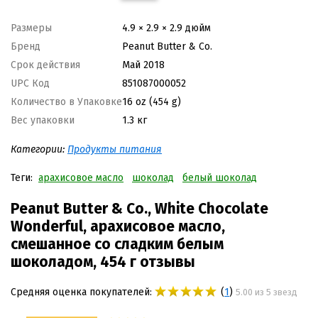
Размеры
4.9 × 2.9 × 2.9 дюйм
Бренд
Peanut Butter & Co.
Срок действия
Май 2018
UPC Код
851087000052
Количество в Упаковке
16 oz (454 g)
Вес упаковки
1.3 кг
Категории:
Продукты питания
Теги:
арахисовое масло
шоколад
белый шоколад
Peanut Butter & Co., White Chocolate
Wonderful, арахисовое масло,
смешанное со сладким белым
шоколадом, 454 г отзывы
Средняя оценка покупателей:
(
1
)
5.00 из 5 звезд